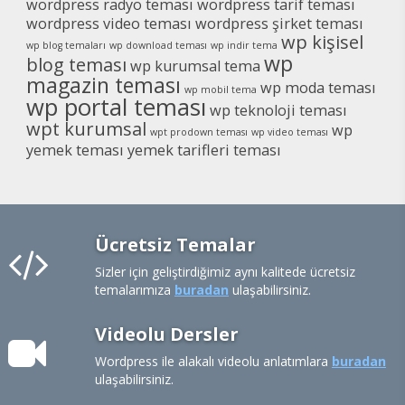
wordpress radyo teması
wordpress tarif teması
wordpress video teması
wordpress şirket teması
wp kişisel
wp blog temaları
wp download teması
wp indir tema
wp
blog teması
wp kurumsal tema
magazin teması
wp moda teması
wp mobil tema
wp portal teması
wp teknoloji teması
wpt kurumsal
wp
wpt prodown teması
wp video teması
yemek teması
yemek tarifleri teması
Ücretsiz Temalar
Sizler için geliştirdiğimiz aynı kalitede ücretsiz
temalarımıza
buradan
ulaşabilirsiniz.
Videolu Dersler
Wordpress ile alakalı videolu anlatımlara
buradan
ulaşabilirsiniz.