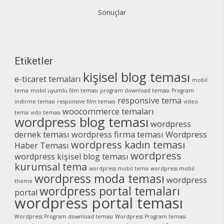
Sonuçlar
Etiketler
kişisel blog teması
e-ticaret temaları
mobil
tema
mobil uyumlu film teması
program download teması
Program
responsive tema
indirme teması
responsive film teması
video
woocommerce temaları
tema
vido teması
wordpress blog teması
wordpress
dernek teması
wordpress firma teması
Wordpress
wordpress kadın teması
Haber Teması
wordpress
wordpress kişisel blog teması
kurumsal tema
wordpress mobil tema
wordpress mobil
wordpress moda teması
wordpress
theme
wordpress portal temaları
portal
wordpress portal teması
Wordpress Program download teması
Wordpress Program teması