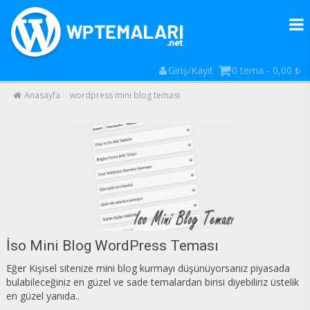
Giriş/Kayıt
0 tema -
0,00
₺
Anasayfa
››
wordpress mini blog teması
İso Mini Blog WordPress Teması
Eğer Kişisel sitenize mini blog kurmayı düşünüyorsanız piyasada
bulabileceğiniz en güzel ve sade temalardan birisi diyebiliriz üstelik
en güzel yanıda..