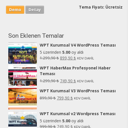
Tema Fiyatı:
Ücretsiz
Demo
Detay
Son Eklenen Temalar
WPT Kurumsal V4 WordPress Teması
5 üzerinden
5.00
oy aldı
1.299,90
₺
899,90
₺
KDV DAHİL
WPT HaberMax Profesyonel Haber
Teması
1.299,90
₺
749,90
₺
KDV DAHİL
WPT Kurumsal V3 WordPress Teması
899,90
₺
799,90
₺
KDV DAHİL
WPT Kurumsal v2 Wordpress Teması
5 üzerinden
5.00
oy aldı
999,90
₺
749,90
₺
KDV DAHİL