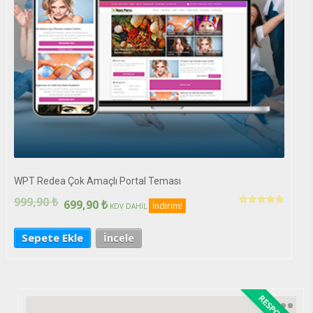
WPT Redea Çok Amaçlı Portal Teması
999,90
₺
699,90
₺
İndirim!
KDV DAHİL
5 üzerinden
5.00
oy aldı
Sepete Ekle
İncele