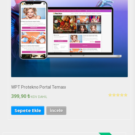
WPT Protekno Portal Teması
399,90
₺
KDV DAHİL
5 üzerinden
4.85
oy aldı
Sepete Ekle
İncele