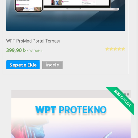
WPT ProMod Portal Teması
399,90
₺
KDV DAHİL
5 üzerinden
5.00
oy aldı
Sepete Ekle
İncele