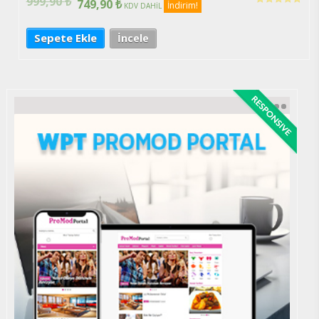
999,90
₺
749,90
₺
İndirim!
KDV DAHİL
5 üzerinden
4.89
oy aldı
Sepete Ekle
İncele