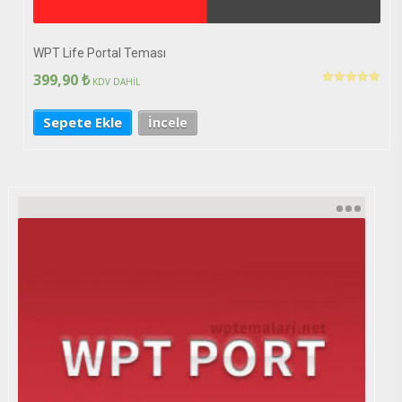
WPT Life Portal Teması
399,90
₺
KDV DAHİL
5 üzerinden
5.00
oy aldı
Sepete Ekle
İncele