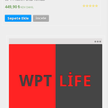
449,90
₺
KDV DAHİL
5 üzerinden
5.00
oy aldı
Sepete Ekle
İncele